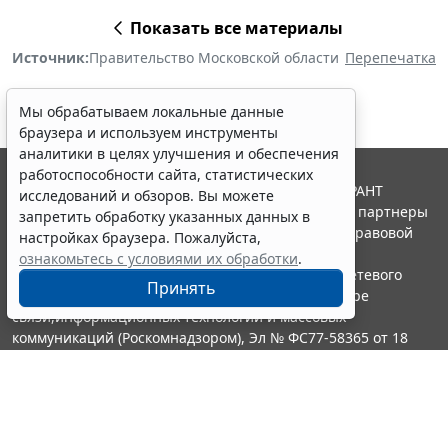
Показать все материалы
Источник:
Правительство Московской области
Перепечатка
Мы обрабатываем локальные данные
браузера и используем инструменты
аналитики в целях улучшения и обеспечения
работоспособности сайта, статистических
© ООО "НПП "ГАРАНТ-СЕРВИС", 2026. Система ГАРАНТ
исследований и обзоров. Вы можете
выпускается с 1990 года. Компания "Гарант" и ее партнеры
запретить обработку указанных данных в
являются участниками Российской ассоциации правовой
настройках браузера. Пожалуйста,
информации ГАРАНТ.
ознакомьтесь с условиями их обработки
.
Портал ГАРАНТ.РУ зарегистрирован в качестве сетевого
Принять
издания Федеральной службой по надзору в сфере
связи,информационных технологий и массовых
коммуникаций (Роскомнадзором), Эл № ФС77-58365 от 18
июня 2014 года.
16+
Контакты
8-800-200-88-88