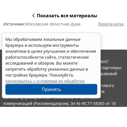
Показать все материалы
Источник:
Московская областная Дума
Перепечатка
Мы обрабатываем локальные данные
браузера и используем инструменты
аналитики в целях улучшения и обеспечения
работоспособности сайта, статистических
© ООО "НПП "ГАРАНТ-СЕРВИС", 2026. Система ГАРАНТ
исследований и обзоров. Вы можете
выпускается с 1990 года. Компания "Гарант" и ее партнеры
запретить обработку указанных данных в
являются участниками Российской ассоциации правовой
настройках браузера. Пожалуйста,
информации ГАРАНТ.
ознакомьтесь с условиями их обработки
.
Портал ГАРАНТ.РУ зарегистрирован в качестве сетевого
Принять
издания Федеральной службой по надзору в сфере
связи,информационных технологий и массовых
коммуникаций (Роскомнадзором), Эл № ФС77-58365 от 18
июня 2014 года.
16+