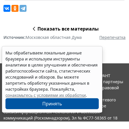
Показать все материалы
Источник:
Московская областная Дума
Перепечатка
Мы обрабатываем локальные данные
браузера и используем инструменты
аналитики в целях улучшения и обеспечения
работоспособности сайта, статистических
© ООО "НПП "ГАРАНТ-СЕРВИС", 2026. Система ГАРАНТ
исследований и обзоров. Вы можете
выпускается с 1990 года. Компания "Гарант" и ее партнеры
запретить обработку указанных данных в
являются участниками Российской ассоциации правовой
настройках браузера. Пожалуйста,
информации ГАРАНТ.
ознакомьтесь с условиями их обработки
.
Портал ГАРАНТ.РУ зарегистрирован в качестве сетевого
Принять
издания Федеральной службой по надзору в сфере
связи,информационных технологий и массовых
коммуникаций (Роскомнадзором), Эл № ФС77-58365 от 18
июня 2014 года.