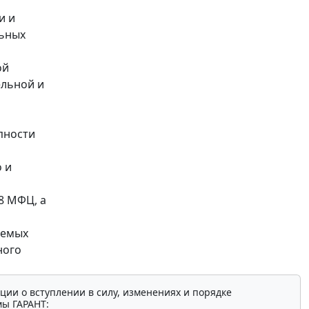
и и
льных
ой
ельной и
пности
 и
8 МФЦ, а
яемых
ного
ции о вступлении в силу, изменениях и порядке
мы ГАРАНТ: