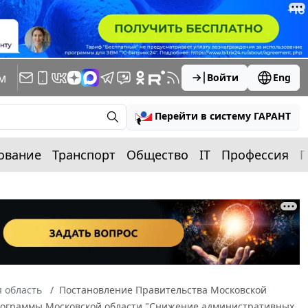
м
Войти
Eng
Перейти в систему ГАРАНТ
ование
Транспорт
Общество
IT
Профессия
П
 область
Постановление Правительства Московской
 программы Московской области "Снижение административных