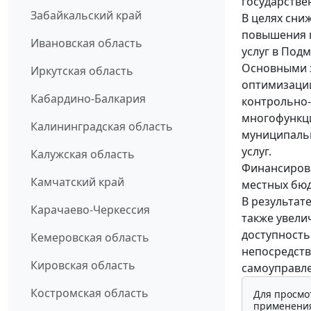
государстве
Забайкальский край
В целях сни
повышения к
Ивановская область
услуг в Под
Основными 
Иркутская область
оптимизации
Кабардино-Балкария
контрольно-
многофункци
Калининградская область
муниципальн
услуг.
Калужская область
Финансирова
Камчатский край
местных бю
В результат
Карачаево-Черкессия
также увели
доступность
Кемеровская область
непосредств
Кировская область
самоуправл
Костромская область
Для просмо
применения