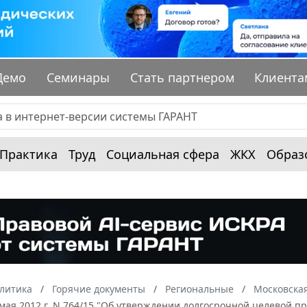
Демо
Семинары
Стать партнером
Клиента
Практика
Труд
Социальная сфера
ЖКХ
Образ
алитика
Горячие документы
Региональные
Московская
 мая 2012 г. N 764/15 "Об утверждении долгосрочной целевой