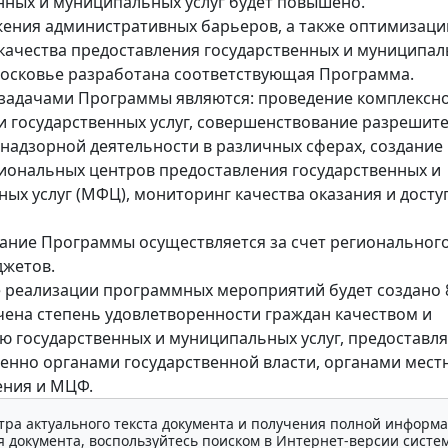
нных и муниципальных услуг будет повышено.
жения административных барьеров, а также оптимизаци
ачества предоставления государственных и муниципа
московье разработана соответствующая Программа.
задачами Программы являются: проведение комплексн
 государственных услуг, совершенствование разрешит
надзорной деятельности в различных сферах, создание
ональных центров предоставления государственных и
ых услуг (МФЦ), мониторинг качества оказания и досту
ние Программы осуществляется за счет регионального
джетов.
е реализации программных мероприятий будет создано 
чена степень удовлетворенности граждан качеством и
ю государственных и муниципальных услуг, предоставл
енно органами государственной власти, органами мест
ения и МЦФ.
тра актуального текста документа и получения полной информа
 документа, воспользуйтесь поиском в Интернет-версии систе