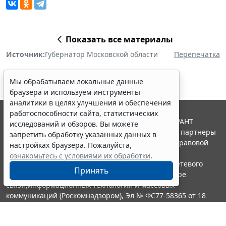
Показать все материалы
Источник:
Губернатор Московской области
Перепечатка
Мы обрабатываем локальные данные
браузера и используем инструменты
аналитики в целях улучшения и обеспечения
работоспособности сайта, статистических
© ООО "НПП "ГАРАНТ-СЕРВИС", 2026. Система ГАРАНТ
исследований и обзоров. Вы можете
выпускается с 1990 года. Компания "Гарант" и ее партнеры
запретить обработку указанных данных в
являются участниками Российской ассоциации правовой
настройках браузера. Пожалуйста,
информации ГАРАНТ.
ознакомьтесь с условиями их обработки
.
Портал ГАРАНТ.РУ зарегистрирован в качестве сетевого
Принять
издания Федеральной службой по надзору в сфере
связи,информационных технологий и массовых
коммуникаций (Роскомнадзором), Эл № ФС77-58365 от 18
июня 2014 года.
16+