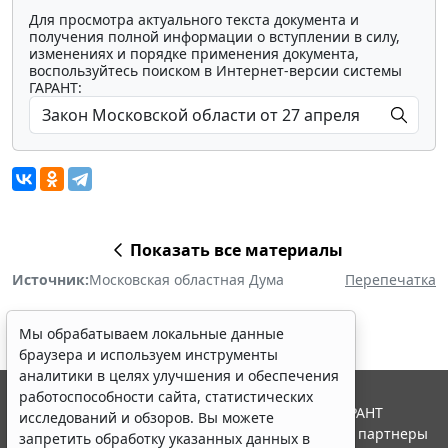
Для просмотра актуального текста документа и
получения полной информации о вступлении в силу,
изменениях и порядке применения документа,
воспользуйтесь поиском в Интернет-версии системы
ГАРАНТ:
Показать все материалы
Источник:
Московская областная Дума
Перепечатка
Мы обрабатываем локальные данные
браузера и используем инструменты
аналитики в целях улучшения и обеспечения
работоспособности сайта, статистических
© ООО "НПП "ГАРАНТ-СЕРВИС", 2026. Система ГАРАНТ
исследований и обзоров. Вы можете
выпускается с 1990 года. Компания "Гарант" и ее партнеры
запретить обработку указанных данных в