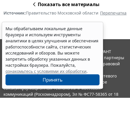
Показать все материалы
Источник:
Правительство Московской области
Перепечатка
Мы обрабатываем локальные данные
браузера и используем инструменты
аналитики в целях улучшения и обеспечения
работоспособности сайта, статистических
© ООО "НПП "ГАРАНТ-СЕРВИС", 2026. Система ГАРАНТ
исследований и обзоров. Вы можете
выпускается с 1990 года. Компания "Гарант" и ее партнеры
запретить обработку указанных данных в
являются участниками Российской ассоциации правовой
настройках браузера. Пожалуйста,
информации ГАРАНТ.
ознакомьтесь с условиями их обработки
.
Портал ГАРАНТ.РУ зарегистрирован в качестве сетевого
Принять
издания Федеральной службой по надзору в сфере
связи,информационных технологий и массовых
коммуникаций (Роскомнадзором), Эл № ФС77-58365 от 18
июня 2014 года.
16+
Контакты
8-800-200-88-88