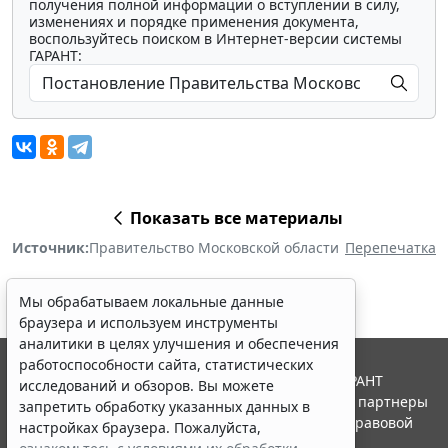
получения полной информации о вступлении в силу,
изменениях и порядке применения документа,
воспользуйтесь поиском в Интернет-версии системы
ГАРАНТ:
Показать все материалы
Источник:
Правительство Московской области
Перепечатка
Мы обрабатываем локальные данные
браузера и используем инструменты
аналитики в целях улучшения и обеспечения
работоспособности сайта, статистических
© ООО "НПП "ГАРАНТ-СЕРВИС", 2026. Система ГАРАНТ
исследований и обзоров. Вы можете
выпускается с 1990 года. Компания "Гарант" и ее партнеры
запретить обработку указанных данных в
являются участниками Российской ассоциации правовой
настройках браузера. Пожалуйста,
информации ГАРАНТ.