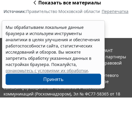
Показать все материалы
Источник:
Правительство Московской области
Перепечатка
Мы обрабатываем локальные данные
браузера и используем инструменты
аналитики в целях улучшения и обеспечения
работоспособности сайта, статистических
© ООО "НПП "ГАРАНТ-СЕРВИС", 2026. Система ГАРАНТ
исследований и обзоров. Вы можете
выпускается с 1990 года. Компания "Гарант" и ее партнеры
запретить обработку указанных данных в
являются участниками Российской ассоциации правовой
настройках браузера. Пожалуйста,
информации ГАРАНТ.
ознакомьтесь с условиями их обработки
.
Портал ГАРАНТ.РУ зарегистрирован в качестве сетевого
Принять
издания Федеральной службой по надзору в сфере
связи,информационных технологий и массовых
коммуникаций (Роскомнадзором), Эл № ФС77-58365 от 18
июня 2014 года.
16+
Контакты
8-800-200-88-88