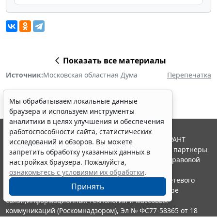
Показать все материалы
Источник:
Московская областная Дума
Перепечатка
Мы обрабатываем локальные данные
браузера и используем инструменты
аналитики в целях улучшения и обеспечения
работоспособности сайта, статистических
© ООО "НПП "ГАРАНТ-СЕРВИС", 2026. Система ГАРАНТ
исследований и обзоров. Вы можете
выпускается с 1990 года. Компания "Гарант" и ее партнеры
запретить обработку указанных данных в
являются участниками Российской ассоциации правовой
настройках браузера. Пожалуйста,
информации ГАРАНТ.
ознакомьтесь с условиями их обработки
.
Портал ГАРАНТ.РУ зарегистрирован в качестве сетевого
Принять
издания Федеральной службой по надзору в сфере
связи,информационных технологий и массовых
коммуникаций (Роскомнадзором), Эл № ФС77-58365 от 18