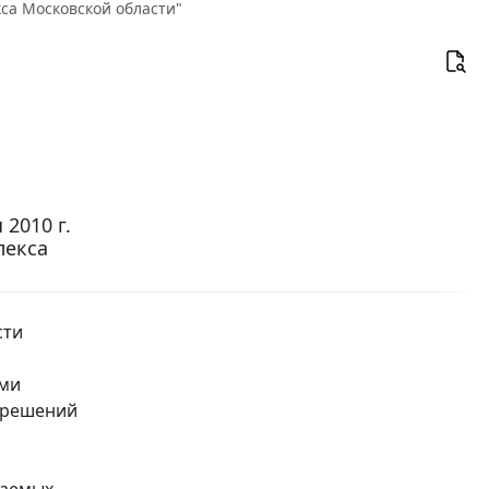
кса Московской области"
2010 г.
лекса
сти
ими
 решений
ваемых