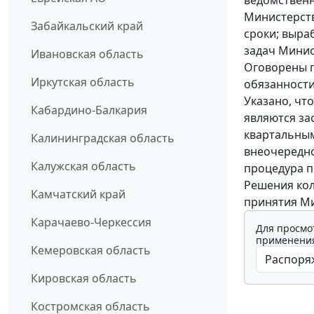
Министерств
Забайкальский край
сроки; выра
задач Минис
Ивановская область
Оговорены п
Иркутская область
обязанности
Указано, чт
Кабардино-Балкария
являются за
квартальным
Калининградская область
внеочередно
Калужская область
процедура п
Решения кол
Камчатский край
принятия Ми
Карачаево-Черкессия
Для просмо
применения
Кемеровская область
Кировская область
Костромская область