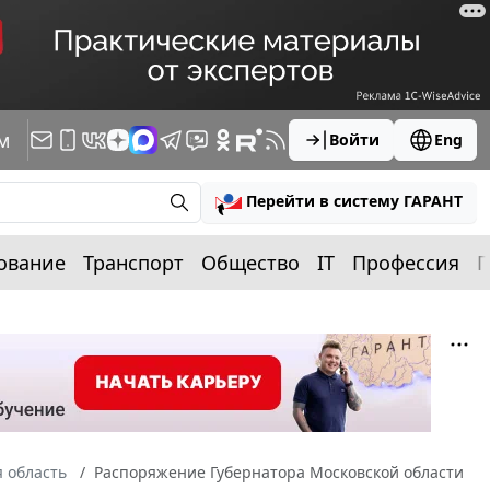
м
Войти
Eng
Перейти в систему ГАРАНТ
ование
Транспорт
Общество
IT
Профессия
П
 область
Распоряжение Губернатора Московской области