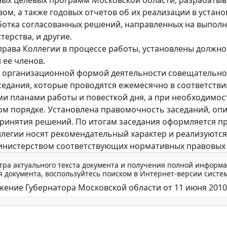
ом, а также годовых отчетов об их реализации в устан
ботка согласованных решений, направленных на выпол
терства, и другие.
рава Коллегии в процессе работы, установлены должн
 ее членов.
о организационной формой деятельности совещательно
седания, которые проводятся ежемесячно в соответстви
и планами работы и повесткой дня, а при необходимост
м порядке. Установлена правомочность заседаний, оп
ринятия решений. По итогам заседания оформляется пр
легии носят рекомендательный характер и реализуются
нистерством соответствующих нормативных правовых 
тра актуального текста документа и получения полной информа
 документа, воспользуйтесь поиском в Интернет-версии систе