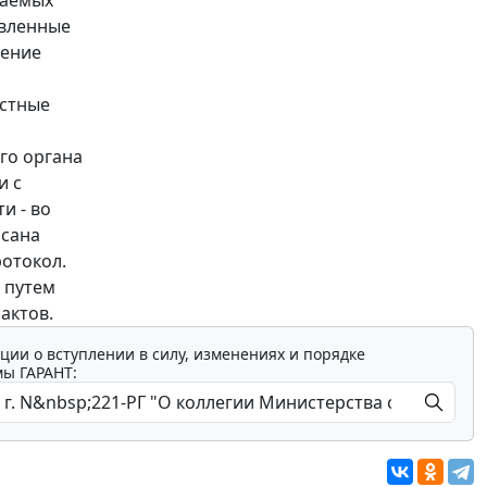
овленные
нение
остные
го органа
и с
и - во
исана
отокол.
 путем
актов.
ции о вступлении в силу, изменениях и порядке
мы ГАРАНТ: