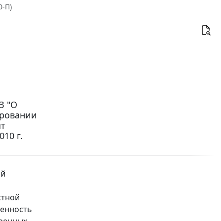
0-П)
З "О
ировании
ят
10 г.
ой
стной
венность
тренных