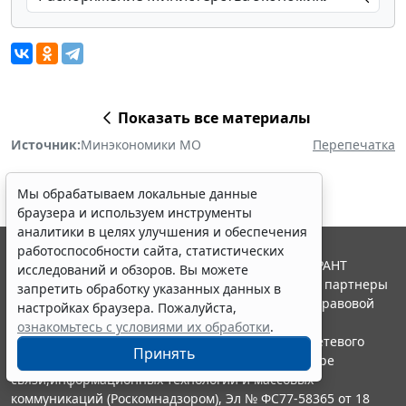
Показать все материалы
Источник:
Минэкономики МО
Перепечатка
Мы обрабатываем локальные данные
браузера и используем инструменты
аналитики в целях улучшения и обеспечения
работоспособности сайта, статистических
© ООО "НПП "ГАРАНТ-СЕРВИС", 2026. Система ГАРАНТ
исследований и обзоров. Вы можете
выпускается с 1990 года. Компания "Гарант" и ее партнеры
запретить обработку указанных данных в
являются участниками Российской ассоциации правовой
настройках браузера. Пожалуйста,
информации ГАРАНТ.
ознакомьтесь с условиями их обработки
.
Портал ГАРАНТ.РУ зарегистрирован в качестве сетевого
Принять
издания Федеральной службой по надзору в сфере
связи,информационных технологий и массовых
коммуникаций (Роскомнадзором), Эл № ФС77-58365 от 18