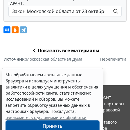
ГАРАНТ:
Показать все материалы
Источник:
Московская областная Дума
Перепечатка
Мы обрабатываем локальные данные
браузера и используем инструменты
аналитики в целях улучшения и обеспечения
работоспособности сайта, статистических
© ООО "НПП "ГАРАНТ-СЕРВИС", 2026. Система ГАРАНТ
исследований и обзоров. Вы можете
выпускается с 1990 года. Компания "Гарант" и ее партнеры
запретить обработку указанных данных в
являются участниками Российской ассоциации правовой
настройках браузера. Пожалуйста,
информации ГАРАНТ.
ознакомьтесь с условиями их обработки
.
Портал ГАРАНТ.РУ зарегистрирован в качестве сетевого
Принять
издания Федеральной службой по надзору в сфере