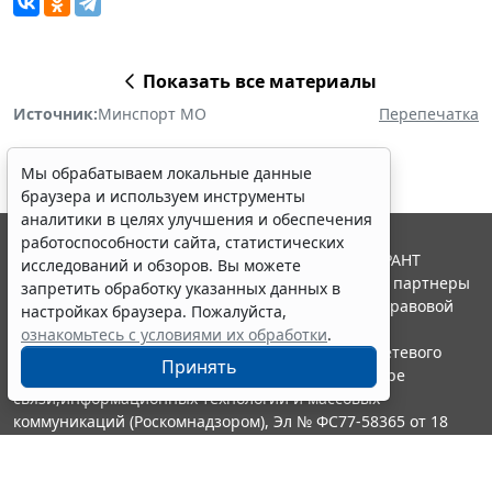
Показать все материалы
Источник:
Минспорт МО
Перепечатка
Мы обрабатываем локальные данные
браузера и используем инструменты
аналитики в целях улучшения и обеспечения
работоспособности сайта, статистических
© ООО "НПП "ГАРАНТ-СЕРВИС", 2026. Система ГАРАНТ
исследований и обзоров. Вы можете
выпускается с 1990 года. Компания "Гарант" и ее партнеры
запретить обработку указанных данных в
являются участниками Российской ассоциации правовой
настройках браузера. Пожалуйста,
информации ГАРАНТ.
ознакомьтесь с условиями их обработки
.
Портал ГАРАНТ.РУ зарегистрирован в качестве сетевого
Принять
издания Федеральной службой по надзору в сфере
связи,информационных технологий и массовых
коммуникаций (Роскомнадзором), Эл № ФС77-58365 от 18
июня 2014 года.
16+