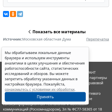
Показать все материалы
Источник:
Московская областная Дума
Перепечатка
Мы обрабатываем локальные данные
браузера и используем инструменты
аналитики в целях улучшения и обеспечения
работоспособности сайта, статистических
© ООО "НПП "ГАРАНТ-СЕРВИС", 2026. Система ГАРАНТ
исследований и обзоров. Вы можете
выпускается с 1990 года. Компания "Гарант" и ее партнеры
запретить обработку указанных данных в
являются участниками Российской ассоциации правовой
настройках браузера. Пожалуйста,
информации ГАРАНТ.
ознакомьтесь с условиями их обработки
.
Портал ГАРАНТ.РУ зарегистрирован в качестве сетевого
Принять
издания Федеральной службой по надзору в сфере
связи,информационных технологий и массовых
коммуникаций (Роскомнадзором), Эл № ФС77-58365 от 18