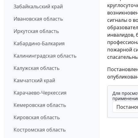
круглосуточ
Забайкальский край
возникнове
Ивановская область
сигналы о в
образовател
Иркутская область
инвалидов, 
профессиона
Кабардино-Балкария
пожарной си
Калининградская область
спасательны
Калужская область
Постановлен
опубликован
Камчатский край
Карачаево-Черкессия
Для просмо
применения
Кемеровская область
Кировская область
Костромская область