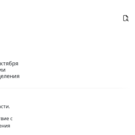
октября
ии
деления
сти.
вие с
ения