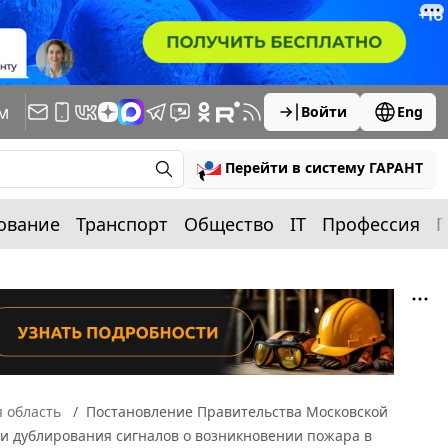
м
Войти
Eng
Перейти в систему ГАРАНТ
ование
Транспорт
Общество
IT
Профессия
П
 область
Постановление Правительства Московской
ции дублирования сигналов о возникновении пожара в