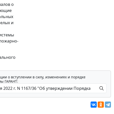
налов о
рующие
ольных
елых и
системы
 пожарно-
иального
ции о вступлении в силу, изменениях и порядке
мы ГАРАНТ: