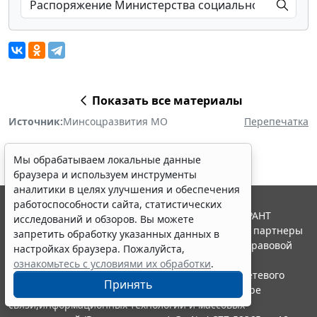
Мы обрабатываем локальные данные
браузера и используем инструменты
аналитики в целях улучшения и обеспечения
работоспособности сайта, статистических
Показать все материалы
исследований и обзоров. Вы можете
Источник:
Минсоцразвития МО
Перепечатка
запретить обработку указанных данных в
настройках браузера. Пожалуйста,
ознакомьтесь с условиями их обработки
.
Принять
© ООО "НПП "ГАРАНТ-СЕРВИС", 2026. Система ГАРАНТ
выпускается с 1990 года. Компания "Гарант" и ее партнеры
Erid: 4CQwVszH9pWwojUA9Q3
Реклама
являются участниками Российской ассоциации правовой
информации ГАРАНТ.
Получите полный доступ к системе
Портал ГАРАНТ.РУ зарегистрирован в качестве сетевого
ГАРАНТ бесплатно на 3 дня!
издания Федеральной службой по надзору в сфере
Получить доступ
связи,информационных технологий и массовых