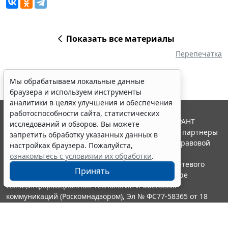
Показать все материалы
Перепечатка
Мы обрабатываем локальные данные
браузера и используем инструменты
аналитики в целях улучшения и обеспечения
работоспособности сайта, статистических
© ООО "НПП "ГАРАНТ-СЕРВИС", 2026. Система ГАРАНТ
исследований и обзоров. Вы можете
выпускается с 1990 года. Компания "Гарант" и ее партнеры
запретить обработку указанных данных в
являются участниками Российской ассоциации правовой
настройках браузера. Пожалуйста,
информации ГАРАНТ.
ознакомьтесь с условиями их обработки
.
Портал ГАРАНТ.РУ зарегистрирован в качестве сетевого
Принять
издания Федеральной службой по надзору в сфере
связи,информационных технологий и массовых
коммуникаций (Роскомнадзором), Эл № ФС77-58365 от 18
июня 2014 года.
16+