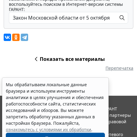
воспользуйтесь поиском в Интернет-версии системы
ГАРАНТ:
Показать все материалы
Перепечатка
Мы обрабатываем локальные данные
браузера и используем инструменты
аналитики в целях улучшения и обеспечения
работоспособности сайта, статистических
© ООО "НПП "ГАРАНТ-СЕРВИС", 2026. Система ГАРАНТ
исследований и обзоров. Вы можете
выпускается с 1990 года. Компания "Гарант" и ее партнеры
запретить обработку указанных данных в
являются участниками Российской ассоциации правовой
настройках браузера. Пожалуйста,
информации ГАРАНТ.
ознакомьтесь с условиями их обработки
.
Портал ГАРАНТ.РУ зарегистрирован в качестве сетевого