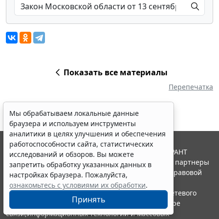
Показать все материалы
Перепечатка
Мы обрабатываем локальные данные
браузера и используем инструменты
аналитики в целях улучшения и обеспечения
работоспособности сайта, статистических
© ООО "НПП "ГАРАНТ-СЕРВИС", 2026. Система ГАРАНТ
исследований и обзоров. Вы можете
выпускается с 1990 года. Компания "Гарант" и ее партнеры
запретить обработку указанных данных в
являются участниками Российской ассоциации правовой
настройках браузера. Пожалуйста,
информации ГАРАНТ.
ознакомьтесь с условиями их обработки
.
Портал ГАРАНТ.РУ зарегистрирован в качестве сетевого
Принять
издания Федеральной службой по надзору в сфере
связи,информационных технологий и массовых