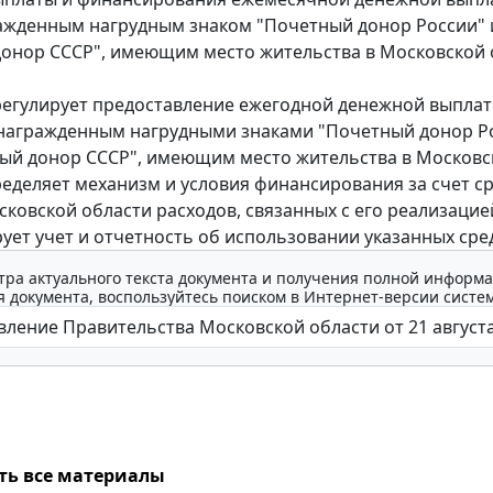
ажденным нагрудным знаком "Почетный донор России" 
онор СССР", имеющим место жительства в Московской 
гулирует предоставление ежегодной денежной выпла
награжденным нагрудными знаками "Почетный донор Р
ый донор СССР", имеющим место жительства в Московс
ределяет механизм и условия финансирования за счет с
ковской области расходов, связанных с его реализацией
ует учет и отчетность об использовании указанных сред
тра актуального текста документа и получения полной информа
 документа, воспользуйтесь поиском в Интернет-версии систе
ть все материалы