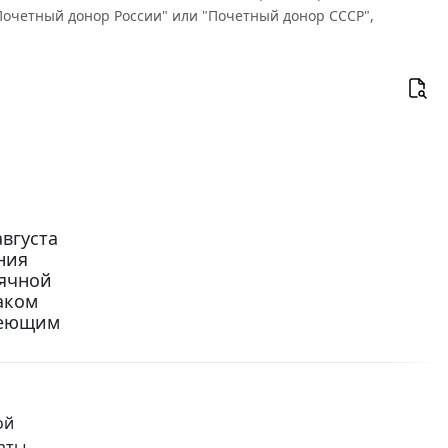
очетный донор России" или "Почетный донор СССР",
вгуста
ния
ячной
аком
меющим
ой
аты