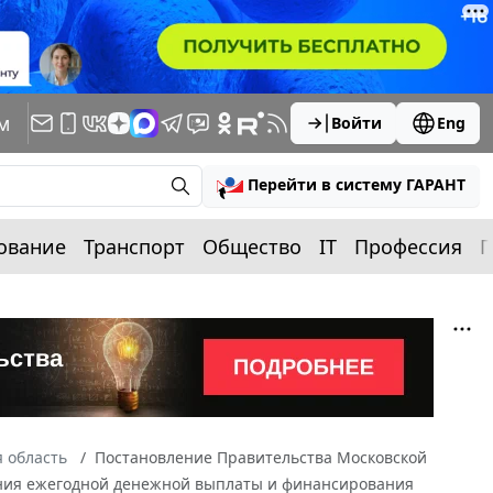
м
Войти
Eng
Перейти в систему ГАРАНТ
ование
Транспорт
Общество
IT
Профессия
П
 область
Постановление Правительства Московской
вления ежегодной денежной выплаты и финансирования