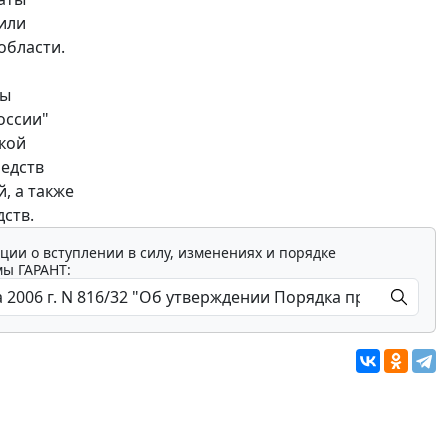
или
области.
ты
оссии"
кой
редств
, а также
ств.
ции о вступлении в силу, изменениях и порядке
мы ГАРАНТ: