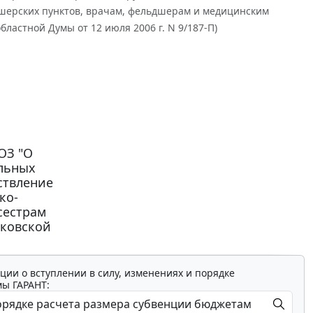
шерских пунктов, врачам, фельдшерам и медицинским
астной Думы от 12 июля 2006 г. N 9/187-П)
ОЗ "О
льных
ствление
ко-
сестрам
сковской
ции о вступлении в силу, изменениях и порядке
мы ГАРАНТ: