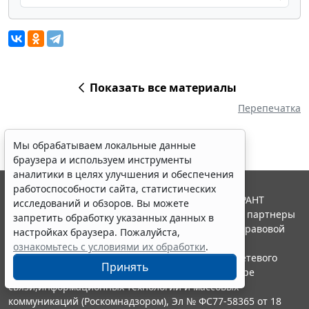
Показать все материалы
Перепечатка
Мы обрабатываем локальные данные
браузера и используем инструменты
аналитики в целях улучшения и обеспечения
работоспособности сайта, статистических
© ООО "НПП "ГАРАНТ-СЕРВИС", 2026. Система ГАРАНТ
исследований и обзоров. Вы можете
выпускается с 1990 года. Компания "Гарант" и ее партнеры
запретить обработку указанных данных в
являются участниками Российской ассоциации правовой
настройках браузера. Пожалуйста,
информации ГАРАНТ.
ознакомьтесь с условиями их обработки
.
Портал ГАРАНТ.РУ зарегистрирован в качестве сетевого
Принять
издания Федеральной службой по надзору в сфере
связи,информационных технологий и массовых
коммуникаций (Роскомнадзором), Эл № ФС77-58365 от 18