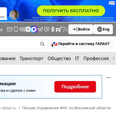
м
Войти
Eng
Перейти в систему ГАРАНТ
ование
Транспорт
Общество
IT
Профессия
П
 область
Письмо Управления ФНС по Московской области