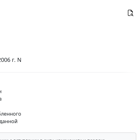
006 г. N
н
в
бленного
 данной