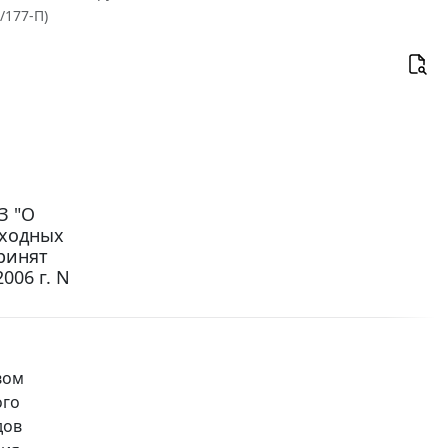
/177-П)
З "О
оходных
ринят
006 г. N
вом
ого
дов