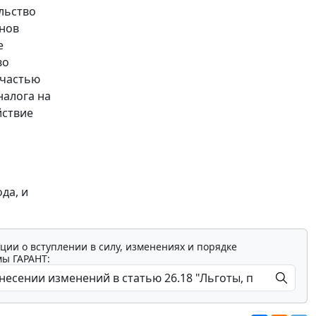
льство
онов
е
во
 частью
налога на
йствие
да, и
ции о вступлении в силу, изменениях и порядке
мы ГАРАНТ: