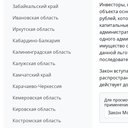
Инвесторы, 
Забайкальский край
объекта осн
Ивановская область
рублей, кот
капитальные
Иркутская область
администрат
одного адми
Кабардино-Балкария
имущество о
Калининградская область
данной льго
последовате
Калужская область
Закон вступ
Камчатский край
распростран
действует до
Карачаево-Черкессия
Кемеровская область
Для просмо
применения
Кировская область
Костромская область