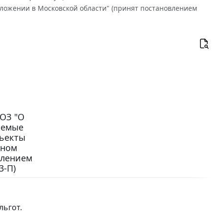
бложении в Московской области" (принят постановлением
-ОЗ "О
яемые
бъекты
тном
влением
3-П)
льгот.