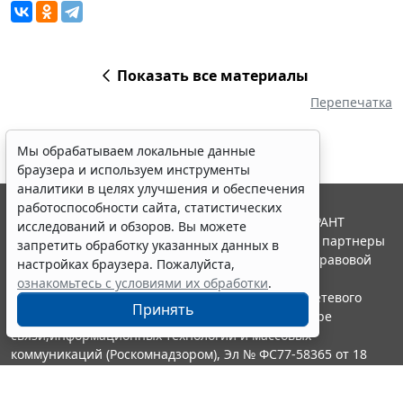
Показать все материалы
Перепечатка
Мы обрабатываем локальные данные
браузера и используем инструменты
аналитики в целях улучшения и обеспечения
работоспособности сайта, статистических
© ООО "НПП "ГАРАНТ-СЕРВИС", 2026. Система ГАРАНТ
исследований и обзоров. Вы можете
выпускается с 1990 года. Компания "Гарант" и ее партнеры
запретить обработку указанных данных в
являются участниками Российской ассоциации правовой
настройках браузера. Пожалуйста,
информации ГАРАНТ.
ознакомьтесь с условиями их обработки
.
Портал ГАРАНТ.РУ зарегистрирован в качестве сетевого
Принять
издания Федеральной службой по надзору в сфере
связи,информационных технологий и массовых
коммуникаций (Роскомнадзором), Эл № ФС77-58365 от 18
июня 2014 года.