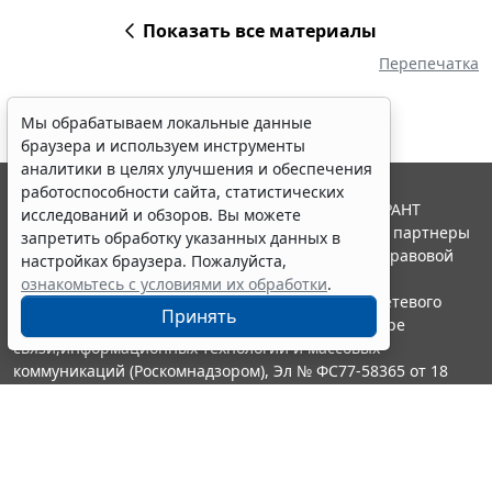
Показать все материалы
Перепечатка
Мы обрабатываем локальные данные
браузера и используем инструменты
аналитики в целях улучшения и обеспечения
работоспособности сайта, статистических
© ООО "НПП "ГАРАНТ-СЕРВИС", 2026. Система ГАРАНТ
исследований и обзоров. Вы можете
выпускается с 1990 года. Компания "Гарант" и ее партнеры
запретить обработку указанных данных в
являются участниками Российской ассоциации правовой
настройках браузера. Пожалуйста,
информации ГАРАНТ.
ознакомьтесь с условиями их обработки
.
Портал ГАРАНТ.РУ зарегистрирован в качестве сетевого
Принять
издания Федеральной службой по надзору в сфере
связи,информационных технологий и массовых
коммуникаций (Роскомнадзором), Эл № ФС77-58365 от 18
июня 2014 года.
16+
Контакты
8-800-200-88-88