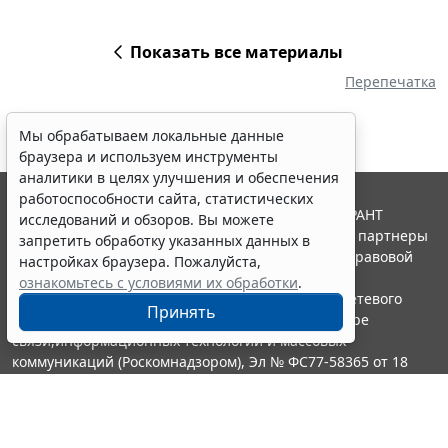
Показать все материалы
Перепечатка
Мы обрабатываем локальные данные
браузера и используем инструменты
аналитики в целях улучшения и обеспечения
работоспособности сайта, статистических
© ООО "НПП "ГАРАНТ-СЕРВИС", 2026. Система ГАРАНТ
исследований и обзоров. Вы можете
выпускается с 1990 года. Компания "Гарант" и ее партнеры
запретить обработку указанных данных в
являются участниками Российской ассоциации правовой
настройках браузера. Пожалуйста,
информации ГАРАНТ.
ознакомьтесь с условиями их обработки
.
Портал ГАРАНТ.РУ зарегистрирован в качестве сетевого
Принять
издания Федеральной службой по надзору в сфере
связи,информационных технологий и массовых
коммуникаций (Роскомнадзором), Эл № ФС77-58365 от 18
июня 2014 года.
16+