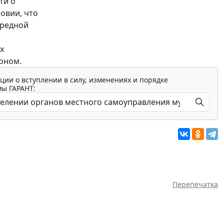
ти о
овии, что
ередной
х
оном.
ции о вступлении в силу, изменениях и порядке
мы ГАРАНТ:
Перепечатка