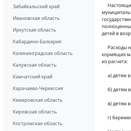
Настоящий 
Забайкальский край
муниципальн
Ивановская область
государств
полноценны
Иркутская область
детей в возр
Кабардино-Балкария
Расходы на
Калининградская область
кормящих ма
из расчета:
Калужская область
а) детям в в
Камчатский край
Карачаево-Черкессия
б) детям в в
Кемеровская область
в) детям в в
Кировская область
г) беремен
Костромская область