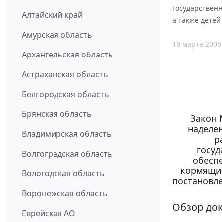
государствен
Алтайский край
а также детей
Амурская область
18 марта 2006
Архангельская область
Астраханская область
Белгородская область
Брянская область
Закон 
наделе
Владимирская область
р
госу
Волгоградская область
обесп
кормящих
Вологодская область
постановле
Воронежская область
Обзор до
Еврейская АО