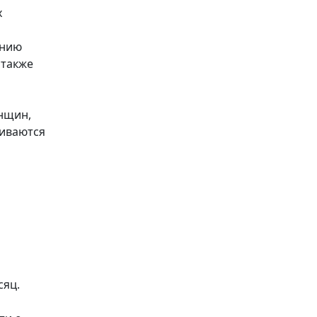
х
ению
 также
нщин,
риваются
сяц.