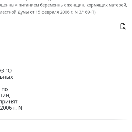
ноценным питанием беременных женщин, кормящих матерей,
ластной Думы от 15 февраля 2006 г. N 3/169-П)
ОЗ "О
льных
 по
щин,
(принят
006 г. N