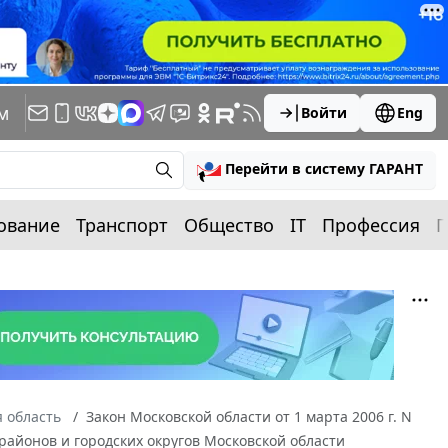
м
Войти
Eng
Перейти в систему ГАРАНТ
ование
Транспорт
Общество
IT
Профессия
П
 область
Закон Московской области от 1 марта 2006 г. N
айонов и городских округов Московской области