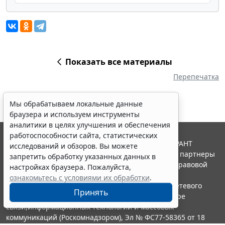
Показать все материалы
Перепечатка
Мы обрабатываем локальные данные
браузера и используем инструменты
аналитики в целях улучшения и обеспечения
работоспособности сайта, статистических
© ООО "НПП "ГАРАНТ-СЕРВИС", 2026. Система ГАРАНТ
исследований и обзоров. Вы можете
выпускается с 1990 года. Компания "Гарант" и ее партнеры
запретить обработку указанных данных в
являются участниками Российской ассоциации правовой
настройках браузера. Пожалуйста,
информации ГАРАНТ.
ознакомьтесь с условиями их обработки
.
Портал ГАРАНТ.РУ зарегистрирован в качестве сетевого
Принять
издания Федеральной службой по надзору в сфере
связи,информационных технологий и массовых
коммуникаций (Роскомнадзором), Эл № ФС77-58365 от 18