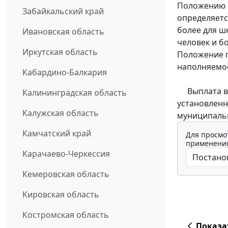
Положению с
Забайкальский край
определяетс
более для ш
Ивановская область
человек и б
Иркутская область
Положение п
наполняемо
Кабардино-Балкария
Выплата во
Калининградская область
установленн
Калужская область
муниципаль
Камчатский край
Для просмо
применения
Карачаево-Черкессия
Кемеровская область
Кировская область
Костромская область
Показа