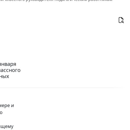
января
лассного
ьных
мере и
го
оящему