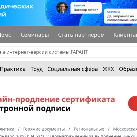
Демо
Семинары
Стать партнером
Клиента
Практика
Труд
Социальная сфера
ЖКХ
Образ
алитика
Горячие документы
Региональные
Московская
 января 2006 г. N 53/3 "О вознаграждении за выполнение функ