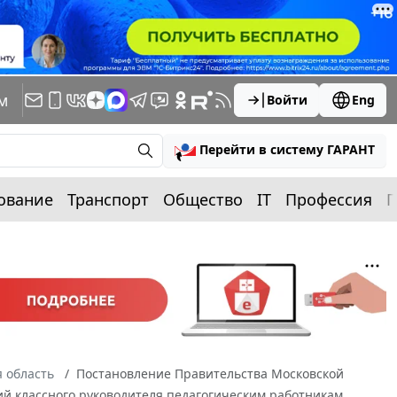
м
Войти
Eng
Перейти в систему ГАРАНТ
ование
Транспорт
Общество
IT
Профессия
П
 область
Постановление Правительства Московской
ций классного руководителя педагогическим работникам