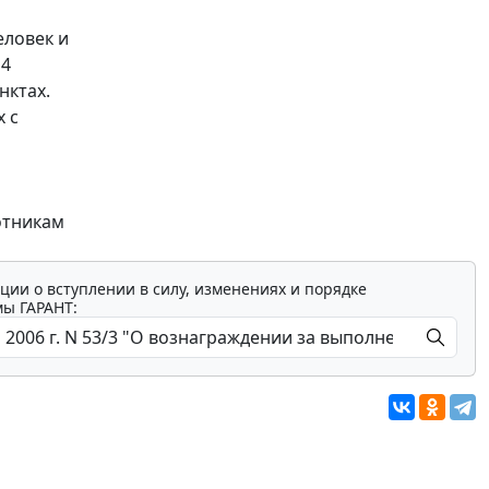
еловек и
14
нктах.
 с
отникам
ции о вступлении в силу, изменениях и порядке
мы ГАРАНТ: