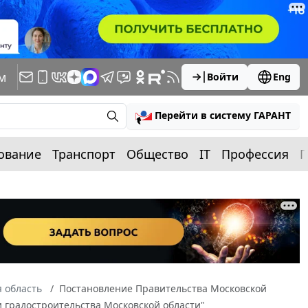
м
Войти
Eng
Перейти в систему ГАРАНТ
ование
Транспорт
Общество
IT
Профессия
П
 область
Постановление Правительства Московской
 и градостроительства Московской области"