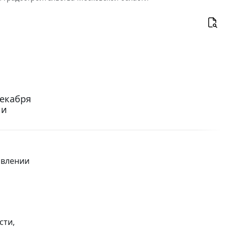
декабря
 и
авлении
сти,