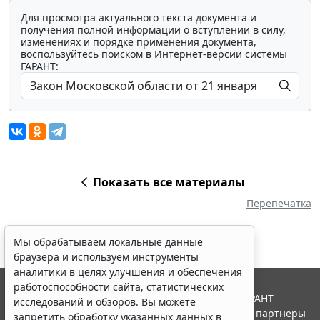
Для просмотра актуального текста документа и
получения полной информации о вступлении в силу,
изменениях и порядке применения документа,
воспользуйтесь поиском в Интернет-версии системы
ГАРАНТ:
Показать все материалы
Перепечатка
Мы обрабатываем локальные данные
браузера и используем инструменты
аналитики в целях улучшения и обеспечения
работоспособности сайта, статистических
© ООО "НПП "ГАРАНТ-СЕРВИС", 2026. Система ГАРАНТ
исследований и обзоров. Вы можете
выпускается с 1990 года. Компания "Гарант" и ее партнеры
запретить обработку указанных данных в