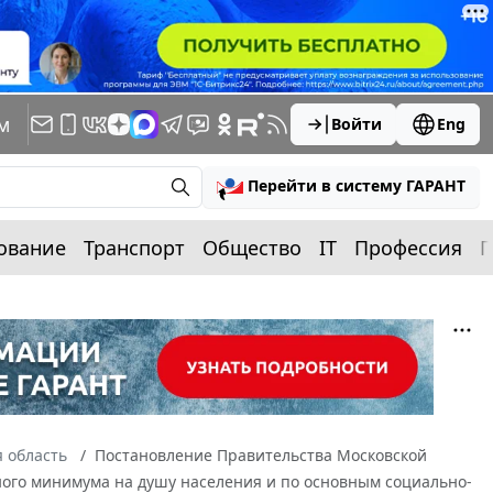
м
Войти
Eng
Перейти в систему ГАРАНТ
ование
Транспорт
Общество
IT
Профессия
П
 область
Постановление Правительства Московской
чного минимума на душу населения и по основным социально-