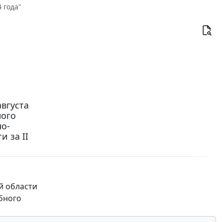
 года"
вгуста
ного
о-
 за II
й области
обного