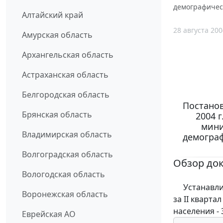
демографическ
Алтайский край
28 августа 200
Амурская область
Архангельская область
Астраханская область
Белгородская область
Постанов
Брянская область
2004 
мини
Владимирская область
демограф
Волгоградская область
Обзор до
Вологодская область
Устанавлив
Воронежская область
за II кварта
населения - 
Еврейская АО