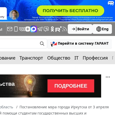
м
Войти
Eng
Перейти в систему ГАРАНТ
ование
Транспорт
Общество
IT
Профессия
П
область
Постановление мэра города Иркутска от 3 апреля
ой помощи студентам государственных высших и