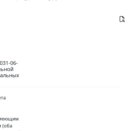
031-06-
льной
иальных
ета
 имеющим
 (оба