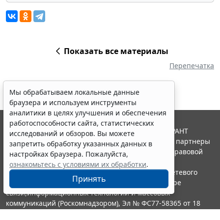
Показать все материалы
Перепечатка
Мы обрабатываем локальные данные
браузера и используем инструменты
аналитики в целях улучшения и обеспечения
работоспособности сайта, статистических
© ООО "НПП "ГАРАНТ-СЕРВИС", 2026. Система ГАРАНТ
исследований и обзоров. Вы можете
выпускается с 1990 года. Компания "Гарант" и ее партнеры
запретить обработку указанных данных в
являются участниками Российской ассоциации правовой
настройках браузера. Пожалуйста,
информации ГАРАНТ.
ознакомьтесь с условиями их обработки
.
Портал ГАРАНТ.РУ зарегистрирован в качестве сетевого
Принять
издания Федеральной службой по надзору в сфере
связи,информационных технологий и массовых
коммуникаций (Роскомнадзором), Эл № ФС77-58365 от 18
июня 2014 года.