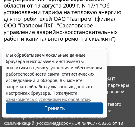
области от 19 августа 2009 г. N 17/1 "Об
установлении тарифа на тепловую энергию
для потребителей ОАО "Газпром" (филиал
ООО "Газпром ПХГ" "Саратовское
управление аварийно-восстановительных
работ и капитального ремонта скважин")
Мы обрабатываем локальные данные
браузера и используем инструменты
аналитики в целях улучшения и обеспечения
работоспособности сайта, статистических
© ООО "НПП "ГАРАНТ-СЕРВИС", 2026. Система ГАРАНТ
исследований и обзоров. Вы можете
выпускается с 1990 года. Компания "Гарант" и ее партнеры
запретить обработку указанных данных в
являются участниками Российской ассоциации правовой
настройках браузера. Пожалуйста,
информации ГАРАНТ.
ознакомьтесь с условиями их обработки
.
Портал ГАРАНТ.РУ зарегистрирован в качестве сетевого
Принять
издания Федеральной службой по надзору в сфере
связи,информационных технологий и массовых
коммуникаций (Роскомнадзором), Эл № ФС77-58365 от 18
июня 2014 года.