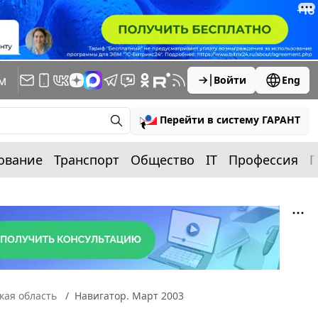
м
Войти
Eng
Перейти в систему ГАРАНТ
ование
Транспорт
Общество
IT
Профессия
П
кая область
Навигатор. Март 2003