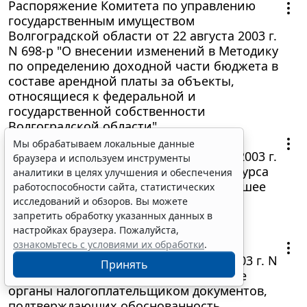
Распоряжение Комитета по управлению
государственным имуществом
Волгоградской области от 22 августа 2003 г.
N 698-р "О внесении изменений в Методику
по определению доходной части бюджета в
составе арендной платы за объекты,
относящиеся к федеральной и
государственной собственности
Волгоградской области"
Постановление Главы Администрации
Мы обрабатываем локальные данные
Волгоградской области от 20 августа 2003 г.
браузера и используем инструменты
N 638 "О проведении областного конкурса
аналитики в целях улучшения и обеспечения
средств массовой информации на лучшее
работоспособности сайта, статистических
освещение уборочной кампании
исследований и обзоров. Вы можете
"Урожай-2003"
запретить обработку указанных данных в
23 августа 2003
настройках браузера. Пожалуйста,
Письмо Управления МНС РФ по
ознакомьтесь с условиями их обработки
.
Волгоградской области от 21 июля 2003 г. N
Принять
14-19/2 О предоставлении в налоговые
органы налогоплательщиком документов,
подтверждающих обоснованность