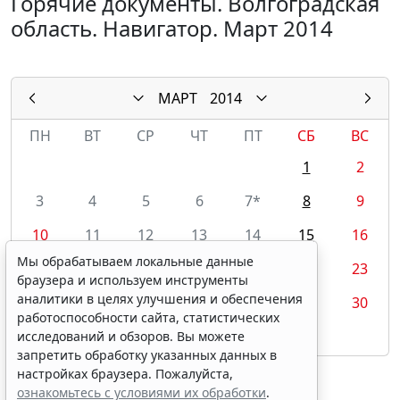
Горячие документы. Волгоградская
область. Навигатор. Март 2014
МАРТ
2014
ПН
ВТ
СР
ЧТ
ПТ
СБ
ВС
1
2
3
4
5
6
7*
8
9
10
11
12
13
14
15
16
Мы обрабатываем локальные данные
17
18
19
20
21
22
23
браузера и используем инструменты
аналитики в целях улучшения и обеспечения
24
25
26
27
28
29
30
работоспособности сайта, статистических
31
исследований и обзоров. Вы можете
запретить обработку указанных данных в
настройках браузера. Пожалуйста,
ознакомьтесь с условиями их обработки
.