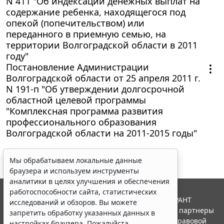
N 411 "Об индексации денежных выплат на
содержание ребенка, находящегося под
опекой (попечительством) или
переданного в приемную семью, на
территории Волгоградской области в 2011
году"
Постановление Администрации
Волгоградской области от 25 апреля 2011 г.
N 191-п "Об утверждении долгосрочной
областной целевой программы
"Комплексная программа развития
профессионального образования
Волгоградской области на 2011-2015 годы"
Мы обрабатываем локальные данные
браузера и используем инструменты
аналитики в целях улучшения и обеспечения
работоспособности сайта, статистических
© ООО "НПП "ГАРАНТ-СЕРВИС", 2026. Система ГАРАНТ
исследований и обзоров. Вы можете
выпускается с 1990 года. Компания "Гарант" и ее партнеры
запретить обработку указанных данных в
являются участниками Российской ассоциации правовой
настройках браузера. Пожалуйста,