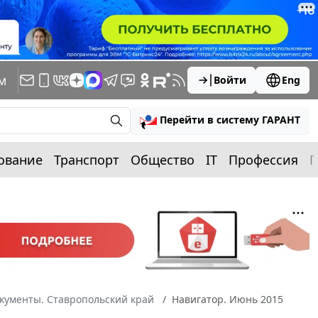
м
Войти
Eng
Перейти в систему ГАРАНТ
ование
Транспорт
Общество
IT
Профессия
П
кументы. Ставропольский край
Навигатор. Июнь 2015