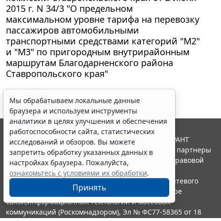
2015 г. N 34/3 "О предельном
максимальном уровне тарифа на перевозку
пассажиров автомобильными
транспортными средствами категорий "М2"
и "М3" по пригородным внутрирайонным
маршрутам Благодарненского района
Ставропольского края"
Мы обрабатываем локальные данные
браузера и используем инструменты
аналитики в целях улучшения и обеспечения
работоспособности сайта, статистических
© ООО "НПП "ГАРАНТ-СЕРВИС", 2026. Система ГАРАНТ
исследований и обзоров. Вы можете
выпускается с 1990 года. Компания "Гарант" и ее партнеры
запретить обработку указанных данных в
являются участниками Российской ассоциации правовой
настройках браузера. Пожалуйста,
информации ГАРАНТ.
ознакомьтесь с условиями их обработки
.
Портал ГАРАНТ.РУ зарегистрирован в качестве сетевого
Принять
издания Федеральной службой по надзору в сфере
связи,информационных технологий и массовых
коммуникаций (Роскомнадзором), Эл № ФС77-58365 от 18