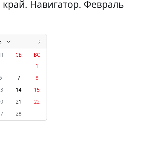
 край. Навигатор. Февраль
5
ПТ
СБ
ВС
1
6
7
8
13
14
15
20
21
22
27
28