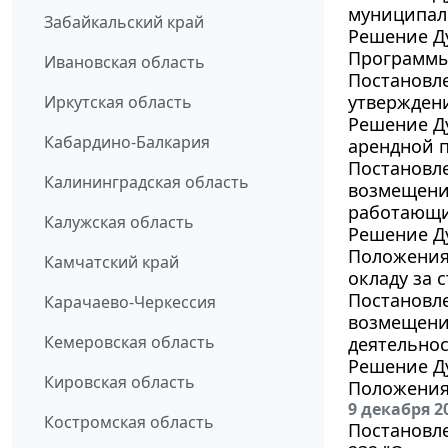
муниципаль
Забайкальский край
Решение Ду
Программы
Ивановская область
Постановле
утверждени
Иркутская область
Решение Ду
Кабардино-Балкария
арендной п
Постановле
Калининградская область
возмещени
работающи
Калужская область
Решение Ду
Положения
Камчатский край
окладу за 
Постановле
Карачаево-Черкессия
возмещения
Кемеровская область
деятельнос
Решение Ду
Кировская область
Положения
9 декабря 2
Костромская область
Постановле