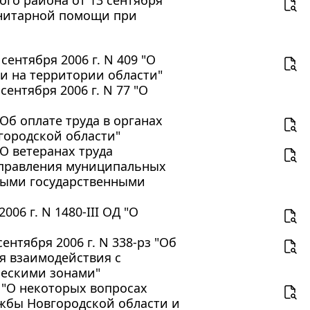
го района от 13 сентября
анитарной помощи при
ентября 2006 г. N 409 "О
и на территории области"
ентября 2006 г. N 77 "О
"Об оплате труда в органах
городской области"
"О ветеранах труда
управления муниципальных
ьными государственными
06 г. N 1480-III ОД "О
нтября 2006 г. N 338-рз "Об
я взаимодействия с
ческими зонами"
З "О некоторых вопросах
ужбы Новгородской области и