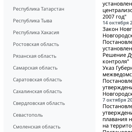
установле
Республика Татарстан
централиз
2007 год"
Республика Тыва
14 октября 
Закон Новг
Республика Хакасия
Новгородс
Постановле
Ростовская область
установлен
Решение Ду
Рязанская область
контроля"
Указ Губер
Самарская область
межведомс
Саратовская область
Постановле
утвержден
Сахалинская область
Новгородс
7 октября 2
Свердловская область
Постановле
утвержден
Севастополь
плавания н
на террито
Смоленская область