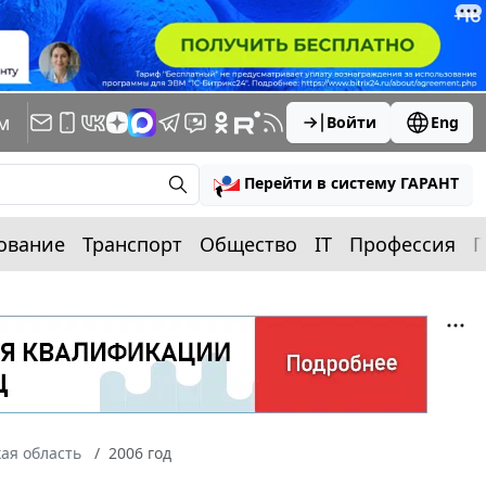
м
Войти
Eng
Перейти в систему ГАРАНТ
ование
Транспорт
Общество
IT
Профессия
П
ая область
2006 год