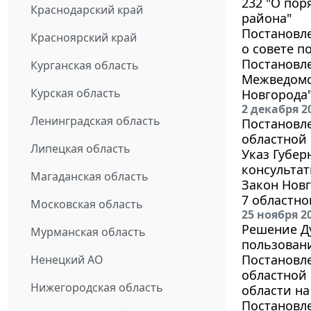
232 "О пор
Краснодарский край
района"
Постановле
Красноярский край
о совете п
Постановле
Курганская область
Межведомс
Курская область
Новгорода
2 декабря 2
Ленинградская область
Постановле
областной 
Липецкая область
Указ Губер
консульта
Магаданская область
Закон Новг
7 областно
Московская область
25 ноября 2
Решение Ду
Мурманская область
пользован
Постановле
Ненецкий АО
областной 
Нижегородская область
области на
Постановл