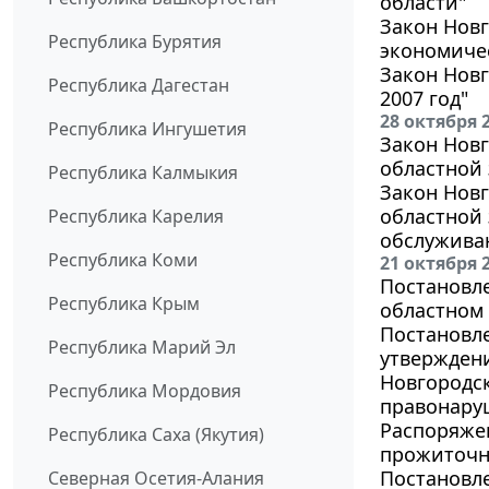
области"
Закон Новг
Республика Бурятия
экономичес
Закон Новг
Республика Дагестан
2007 год"
28 октября 
Республика Ингушетия
Закон Новг
областной
Республика Калмыкия
Закон Новг
областной
Республика Карелия
обслужива
Республика Коми
21 октября 
Постановле
Республика Крым
областном 
Постановле
Республика Марий Эл
утвержден
Новгородс
Республика Мордовия
правонару
Распоряжен
Республика Саха (Якутия)
прожиточно
Постановле
Северная Осетия-Алания