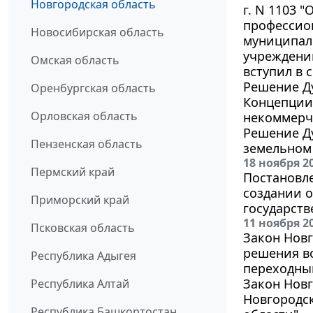
Новгородская область
г. N 1103 
профессио
Новосибирская область
муниципал
учреждени
Омская область
вступил в с
Решение Ду
Оренбургская область
Концепции 
Орловская область
некоммерч
Решение Ду
Пензенская область
земельном 
18 ноября 2
Пермский край
Постановле
создании о
Приморский край
государств
11 ноября 2
Псковская область
Закон Новг
решения во
Республика Адыгея
переходный
Закон Новг
Республика Алтай
Новгородс
Республика Башкортостан