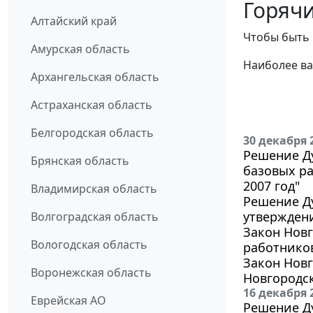
Горячи
Алтайский край
Чтобы быть 
Амурская область
Наиболее ва
Архангельская область
Астраханская область
Белгородская область
30 декабря 
Решение Ду
Брянская область
базовых р
2007 год"
Владимирская область
Решение Ду
утверждени
Волгоградская область
Закон Новг
Вологодская область
работников
Закон Новг
Воронежская область
Новгородск
16 декабря 
Еврейская АО
Решение Ду