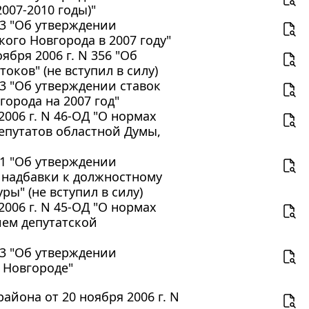
007-2010 годы)"
93 "Об утверждении
го Новгорода в 2007 году"
бря 2006 г. N 356 "Об
оков" (не вступил в силу)
13 "Об утверждении ставок
орода на 2007 год"
006 г. N 46-ОД "О нормах
епутатов областной Думы,
01 "Об утверждении
 надбавки к должностному
ы" (не вступил в силу)
006 г. N 45-ОД "О нормах
ием депутатской
03 "Об утверждении
 Новгороде"
йона от 20 ноября 2006 г. N