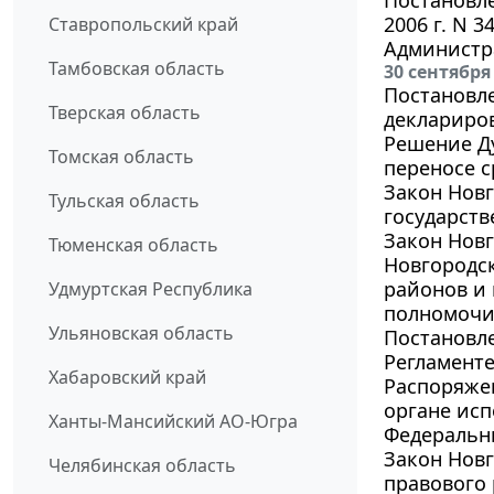
Постановл
2006 г. N 
Ставропольский край
Администр
Тамбовская область
30 сентября
Постановле
Тверская область
деклариро
Решение Ду
Томская область
переносе с
Закон Новг
Тульская область
государств
Закон Новг
Тюменская область
Новгородс
районов и 
Удмуртская Республика
полномочи
Ульяновская область
Постановле
Регламент
Хабаровский край
Распоряжен
органе исп
Ханты-Мансийский АО-Югра
Федеральн
Закон Новг
Челябинская область
правового 