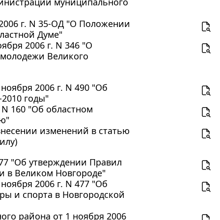
дминистрации муниципального
2006 г. N 35-ОД "О Положении
ластной Думе"
бря 2006 г. N 346 "О
 молодежи Великого
оября 2006 г. N 490 "Об
-2010 годы"
. N 160 "Об областном
ю"
 внесении изменений в статью
илу)
377 "Об утверждении Правил
и в Великом Новгороде"
оября 2006 г. N 477 "Об
ры и спорта в Новгородской
го района от 1 ноября 2006