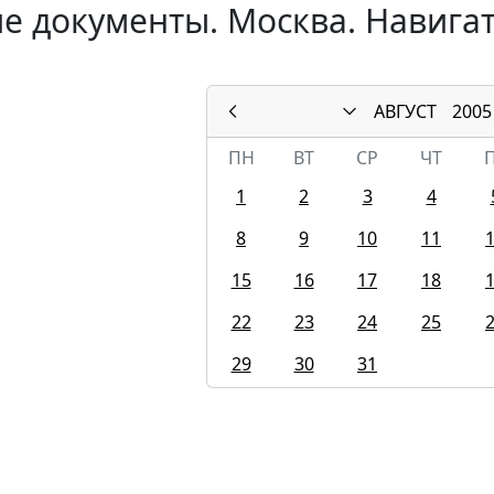
е документы. Москва. Навигат
АВГУСТ
2005
ПН
ВТ
СР
ЧТ
1
2
3
4
8
9
10
11
15
16
17
18
22
23
24
25
29
30
31