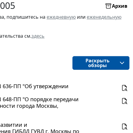
2005
Архив
ва, подпишитесь на
ежедневную
или
еженедельную
ательства см.
здесь
Раскрыть
обзоры
 N 636-ПП "Об утверждении
N 648-ПП "О порядке передачи
нности города Москвы,
развитии и
ния ГИБДД ГУВД г. Москвы по