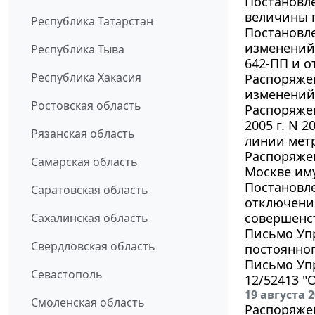
Постановле
величины п
Республика Татарстан
Постановле
изменений 
Республика Тыва
642-ПП и от
Республика Хакасия
Распоряжен
изменений 
Ростовская область
Распоряжен
2005 г. N 
Рязанская область
линии метр
Распоряжен
Самарская область
Москве им
Постановле
Саратовская область
отключении
совершенс
Сахалинская область
Письмо Упр
Свердловская область
постоянно
Письмо Упр
Севастополь
12/52413 "
19 августа 
Смоленская область
Распоряжен