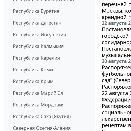
перечней 
Москвы, к
Республика Бурятия
арендной п
Республика Дагестан
22 августа 
Постановле
Республика Ингушетия
городской
солидарнос
Республика Калмыкия
Постановле
музыкально
Республика Карелия
20 августа 
Распоряжен
Республика Коми
футбольног
сад" (Севе
Республика Крым
Распоряжен
22 августа
Республика Марий Эл
Федерации
Республика Мордовия
Распоряжен
социально
Республика Саха (Якутия)
лекарстве
рецептам в
Северная Осетия-Алания