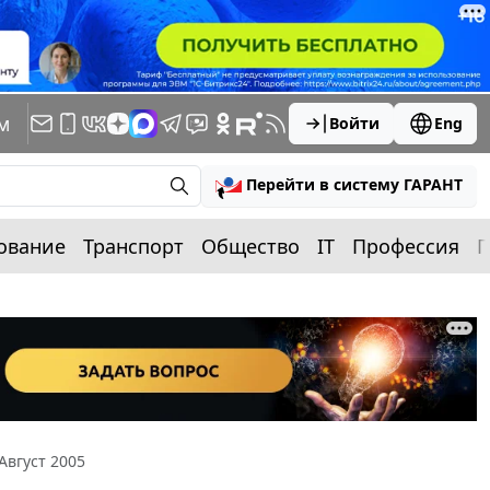
м
Войти
Eng
Перейти в систему ГАРАНТ
ование
Транспорт
Общество
IT
Профессия
П
Август 2005