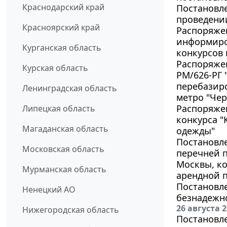
Краснодарский край
Постановле
проведении
Красноярский край
Распоряжен
информиро
Курганская область
конкурсов
Распоряжен
Курская область
РМ/626-РГ 
перебазиро
Ленинградская область
метро "Чер
Распоряжен
Липецкая область
конкурса "
Магаданская область
одежды"
Постановле
Московская область
перечней 
Москвы, к
Мурманская область
арендной п
Постановле
Ненецкий АО
безнадежн
26 августа 
Нижегородская область
Постановле