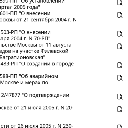
 590-ПП "Об установлении
ртал 2005 года"
 601-ПП "О внесении
квы от 21 сентября 2004 г. N
1503-РП "О внесении
ря 2004 г. N 70-РП"
ьстве Москвы от 11 августа
здов на участке Филевской
"Багратионовская"
1483-РП "О создании в городе
N 588-ПП "Об аварийном
 Москве и мерах по
-12/47877 "О подтверждении
ве от 21 июля 2005 г. N 20-
и от 26 июля 2005 г. N 230-