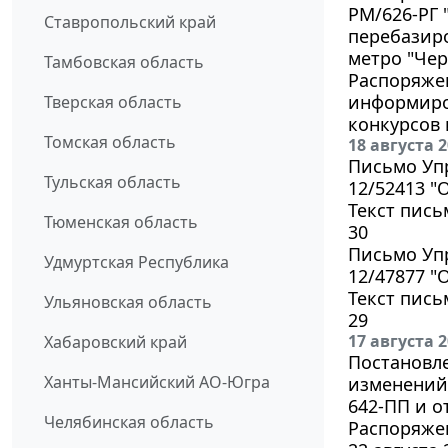
РМ/626-РГ 
Ставропольский край
перебазиро
метро "Чер
Тамбовская область
Распоряжен
информиро
Тверская область
конкурсов
Томская область
18 августа 
Письмо Упр
Тульская область
12/52413 "
Текст пись
Тюменская область
30
Письмо Упр
Удмуртская Республика
12/47877 
Текст пись
Ульяновская область
29
17 августа 
Хабаровский край
Постановле
Ханты-Мансийский АО-Югра
изменений 
642-ПП и от
Челябинская область
Распоряжен