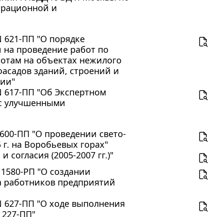
трационной и
N 621-ПП "О порядке
 на проведение работ по
отам на объектах нежилого
фасадов зданий, строений и
рии"
N 617-ПП "Об Экспертном
 с улучшенными
 600-ПП "О проведении свето-
 г. на Воробьевых горах"
согласия (2005-2007 гг.)"
 1580-РП "О создании
а работников предприятий
N 627-ПП "О ходе выполнения
 227-ПП"