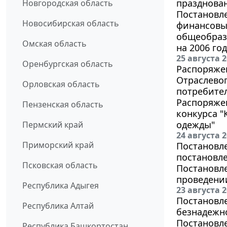
празднован
Новгородская область
Постановле
Новосибирская область
финансовых
общеобраз
Омская область
на 2006 год
25 августа 
Оренбургская область
Распоряжен
Отраслево
Орловская область
потребител
Распоряжен
Пензенская область
конкурса "
одежды"
Пермский край
24 августа 
Приморский край
Постановле
постановле
Псковская область
Постановле
проведении
Республика Адыгея
23 августа 
Постановле
Республика Алтай
безнадежн
Постановле
Республика Башкортостан