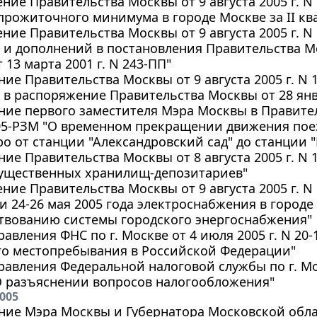
ние Правительства Москвы от 9 августа 2005 г. N
рожиточного минимума в городе Москве за II ква
ние Правительства Москвы от 9 августа 2005 г. N
и дополнений в постановления Правительства Мос
 13 марта 2001 г. N 243-ПП"
ие Правительства Москвы от 9 августа 2005 г. N 
в распоряжение Правительства Москвы от 28 янва
ие первого заместителя Мэра Москвы в Правител
205-РЗМ "О временном прекращении движения пое
о от станции "Александровский сад" до станции 
ие Правительства Москвы от 8 августа 2005 г. N 
ущественных хранилищ-депозитариев"
ние Правительства Москвы от 9 августа 2005 г. 
 24-26 мая 2005 года электроснабжения в городе
твованию системы городского энергоснабжения"
авления ФНС по г. Москве от 4 июля 2005 г. N 20
го местопребывания в Российской Федерации"
авления Федеральной налоговой службы по г. Моск
О разъяснении вопросов налогообложения"
2005
ие Мэра Москвы и Губернатора Московской област