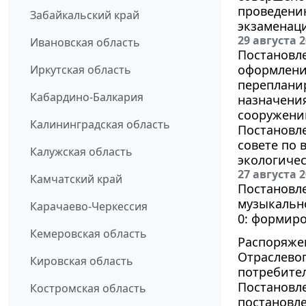
проведению
Забайкальский край
экзаменац
29 августа 
Ивановская область
Постановле
оформления
Иркутская область
переплани
Кабардино-Балкария
назначения
сооружений
Калининградская область
Постановле
совете по 
Калужская область
экологиче
27 августа 
Камчатский край
Постановле
музыкально
Карачаево-Черкессия
0: формиро
Кемеровская область
Распоряжен
Отраслево
Кировская область
потребител
Постановле
Костромская область
постановле