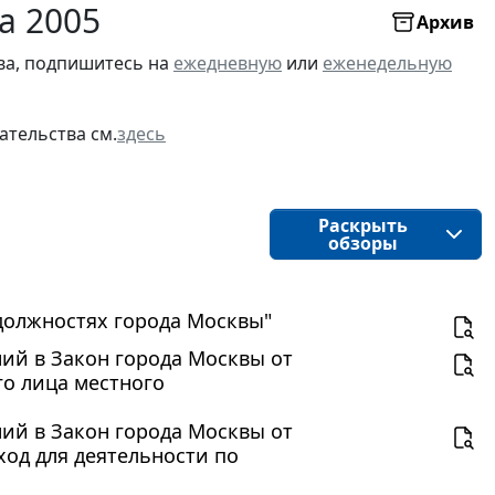
а 2005
Архив
ва, подпишитесь на
ежедневную
или
еженедельную
ательства см.
здесь
Раскрыть
обзоры
х должностях города Москвы"
ений в Закон города Москвы от
го лица местного
ений в Закон города Москвы от
ход для деятельности по